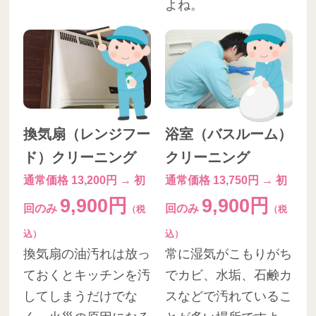
よね。
換気扇（レンジフー
浴室（バスルーム）
ド）クリーニング
クリーニング
通常価格 13,200円 → 初
通常価格 13,750円 → 初
9,900円
9,900円
回のみ
回のみ
（税
（税
込）
込）
換気扇の油汚れは放っ
常に湿気がこもりがち
ておくとキッチンを汚
でカビ、水垢、石鹸カ
してしまうだけでな
スなどで汚れているこ