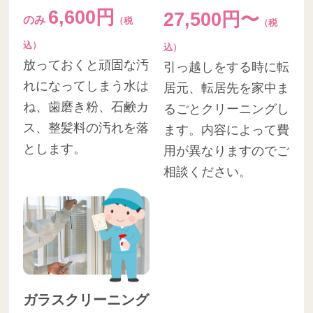
6,600円
27,500円〜
のみ
（税
（税
込）
込）
放っておくと頑固な汚
引っ越しをする時に転
れになってしまう水は
居元、転居先を家中ま
ね、歯磨き粉、石鹸カ
るごとクリーニングし
ス、整髪料の汚れを落
ます。内容によって費
とします。
用が異なりますのでご
相談ください。
ガラスクリーニング