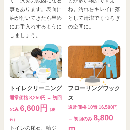
く、火災の原因になる
とが多い場所ですよ
事もあります。表面に
ね。汚れをキレイに落
油が付いてきたら早め
として清潔でくつろぎ
にお手入れするように
の空間に。
しましょう。
トイレクリーニング
フローリングワック
ス
通常価格 8,250円 → 初回
6,600円
通常価格 10畳 16,500円
のみ
（税
8,800
→ 初回のみ
込）
トイレの尿石、輪ジ